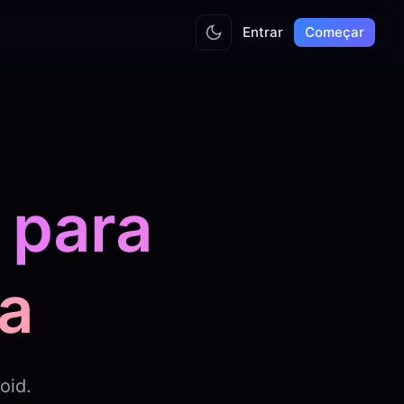
Entrar
Começar
 para
a
oid.