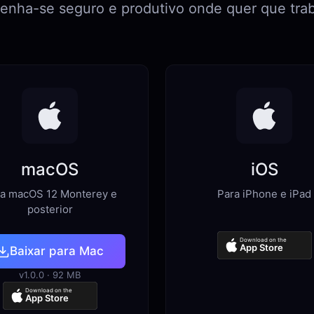
enha-se seguro e produtivo onde quer que trab
macOS
iOS
a macOS 12 Monterey e
Para iPhone e iPad
posterior
Download on the
App Store
Baixar para Mac
v1.0.0 · 92 MB
Download on the
App Store