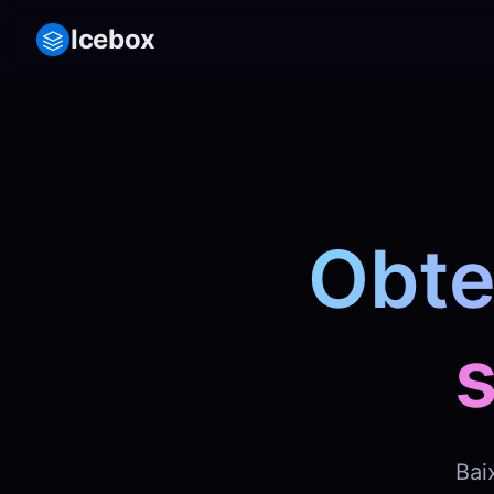
Icebox
Obte
Bai